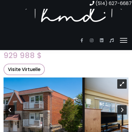
(514) 627-6687
9220 Av. de l'Esplanade
Triplex | MLS: 28644159
929 988 $
Visite Virtuelle