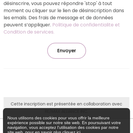
désinscrire, vous pouvez répondre 'stop' à tout
moment ou cliquer sur le lien de désinscription dans
les emails. Des frais de message et de données
peuvent s’appliquer.
Politique de confidentialite et
Condition de services.
Envoyer
Cette inscription est présentée en collaboration avec
RE/MAX ALLIANCE INC.
Nous utilisons des cookies pour vous offrir la meilleure
expérience possible sur notre site web. En poursuivant votre
navigation, vous acceptez l'utilisation des cookies par notre
site web, pour en savoir plus
cliquez ici
.