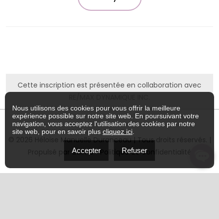
Cette inscription est présentée en collaboration avec
RE/MAX DYNAMIQUE INC.
Nous utilisons des cookies pour vous offrir la meilleure
expérience possible sur notre site web. En poursuivant votre
navigation, vous acceptez l'utilisation des cookies par notre
site web, pour en savoir plus
cliquez ici
.
© 2026 Héloïse Manuelle Duranceau | Tous droits réservés. |
Accepter
Refuser
Propulsé par
utilmo
•
Politique de confidentialité