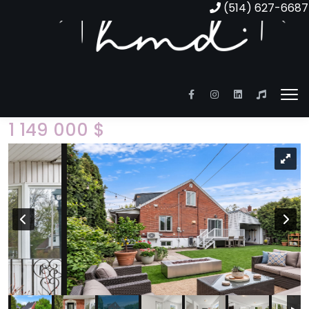
(514) 627-6687
1769 Rue Fayolle
Maison à étages | MLS: 21085160
1 149 000 $