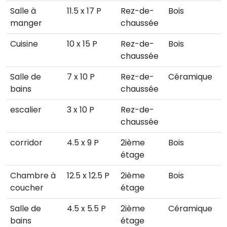
Salle à
11.5 x 17 P
Rez-de-
Bois
manger
chaussée
Cuisine
10 x 15 P
Rez-de-
Bois
chaussée
Salle de
7 x 10 P
Rez-de-
Céramique
bains
chaussée
escalier
3 x 10 P
Rez-de-
chaussée
corridor
4.5 x 9 P
2ième
Bois
étage
Chambre à
12.5 x 12.5 P
2ième
Bois
coucher
étage
Salle de
4.5 x 5.5 P
2ième
Céramique
bains
étage