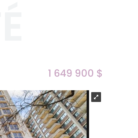
TÉ
1 649 900 $