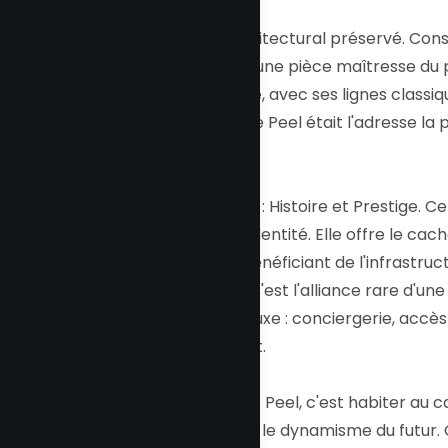
Un héritage architectural préservé. Const
de Montréal est une pièce maîtresse du p
néo-Queen Anne, avec ses lignes classiq
l'époque où la rue Peel était l'adresse la
métropole.
L'équilibre unique : Histoire et Prestige.
c'est sa double identité. Elle offre le ca
privée tout en bénéficiant de l'infrastru
Sir Robert Peel. C'est l'alliance rare d'un
copropriété de luxe : conciergerie, accès 
inspire le respect.
Vivre au 3432 rue Peel, c'est habiter au 
passé rencontre le dynamisme du futur. 