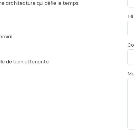
ne architecture qui défie le temps.
Té
ercial
Co
lle de bain attenante
Me