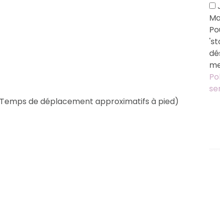
J
Ma
Po
's
dé
me
Po
se
 (Temps de déplacement approximatifs à pied)