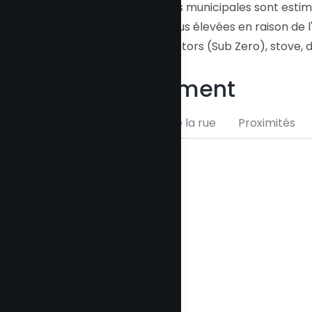
**Note : Les taxes municipales sont estim
actuelles sont plus élevées en raison de
Inclus :
Refrigerators (Sub Zero), stove, d
microwave
Emplacement
Carte
Vue de la rue
Proximités