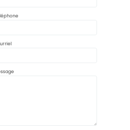
léphone
urriel
ssage