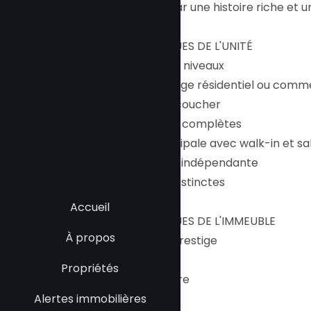
jamais, portée par une histoire riche et u
CARACTÉRISTIQUES DE L'UNITÉ
- Condo sur deux niveaux
- Possibilité d'usage résidentiel ou comm
- 2 chambres à coucher
- 2 salles de bain complètes
- Chambre principale avec walk-in et sa
- Salle de lavage indépendante
- Deux entrées distinctes
Accueil
CARACTÉRISTIQUES DE L'IMMEUBLE
À propos
- Immeuble de prestige
- Ascenseur
Propriétés
- Piscine intérieure
Alertes immobilières
- Spa et sauna