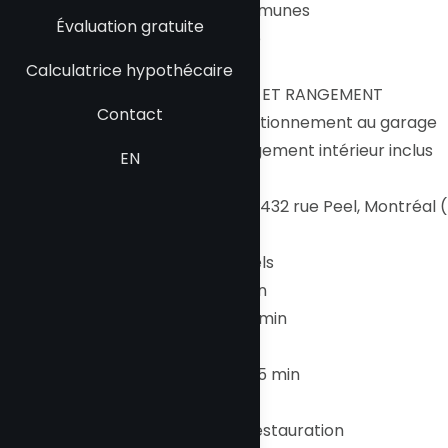
- Terrasses communes
Évaluation gratuite
- Salle commune
Calculatrice hypothécaire
STATIONNEMENT ET RANGEMENT
Contact
- 1 espace de stationnement au garage
- Espace de rangement intérieur inclus
EN
À PROXIMITÉ -- 3432 rue Peel, Montréal
Services essentiels
- Provigo -- 6 min
- Starbucks -- 3 min
- SAQ -- 8 min
- Pharmaprix -- 5 min
Magasinage et restauration