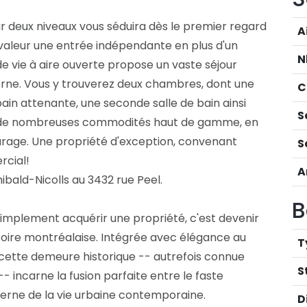
ur deux niveaux vous séduira dès le premier regard
A
valeur une entrée indépendante en plus d'un
N
 de vie à aire ouverte propose un vaste séjour
rne. Vous y trouverez deux chambres, dont une
C
bain attenante, une seconde salle de bain ainsi
S
re de nombreuses commodités haut de gamme, en
rage. Une propriété d'exception, convenant
S
rcial!
A
ibald-Nicolls au 3432 rue Peel.
B
s simplement acquérir une propriété, c'est devenir
istoire montréalaise. Intégrée avec élégance au
T
 cette demeure historique -- autrefois connue
S
- incarne la fusion parfaite entre le faste
oderne de la vie urbaine contemporaine.
D