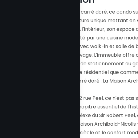
Au coeur du Mille carré doré, ce condo s
par son architecture unique mettant en 
accès intérieur. À l'intérieur, son espace
lumineux complété par une cuisine mode
suite principale avec walk-in et salle de 
qu'une salle de lavage. L'immeuble off
plus d'un espace de stationnement au ga
autant à un usage résidentiel que comme
L'âme du Mille carré doré : La Maison Arch
S'installer au 3432 rue Peel, ce n'est pa
le gardien d'un chapitre essentiel de l'h
prestigieux complexe du Sir Robert Peel,
sous le nom de Maison Archibald-Nicolls -
victorien du XIXe siècle et le confort m