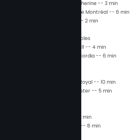
- Rue Sainte-Catherine -- 3 min
- Centre Eaton de Montréal -- 6 min
- Rue Crescent -- 2 min
Universités et écoles
- Université McGill -- 4 min
- Université Concordia -- 6 min
Parcs et plein air
- Parc du Mont-Royal -- 10 min
- Square Dorchester -- 5 min
Transport
- Métro Peel -- 2 min
- Gare Centrale -- 8 min