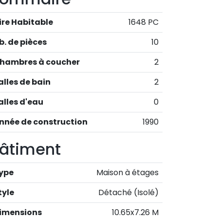
ire Habitable
1648 PC
b. de pièces
10
hambres à coucher
2
alles de bain
2
alles d'eau
0
nnée de construction
1990
âtiment
ype
Maison à étages
tyle
Détaché (Isolé)
imensions
10.65x7.26 M