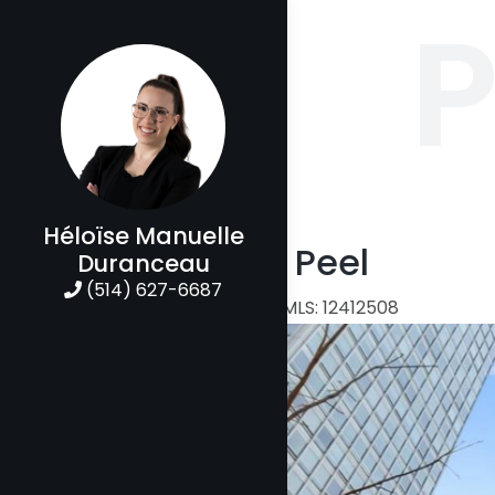
P
Héloïse Manuelle
3432 Rue Peel
Duranceau
(514) 627-6687
Maison à étages | MLS: 12412508