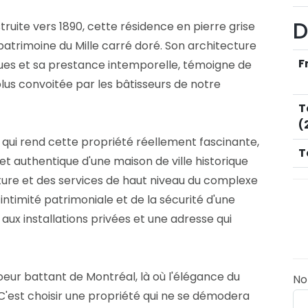
D
ruite vers 1890, cette résidence en pierre grise
atrimoine du Mille carré doré. Son architecture
F
ues et sa prestance intemporelle, témoigne de
 plus convoitée par les bâtisseurs de notre
T
(
 Ce qui rend cette propriété réellement fascinante,
T
chet authentique d'une maison de ville historique
cture et des services de haut niveau du complexe
e intimité patrimoniale et de la sécurité d'une
aux installations privées et une adresse qui
coeur battant de Montréal, là où l'élégance du
N
C'est choisir une propriété qui ne se démodera