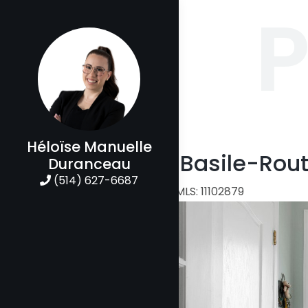
P
Héloïse Manuelle
1003 Rue Basile-Rout
Duranceau
(514) 627-6687
Maison à étages | MLS: 11102879