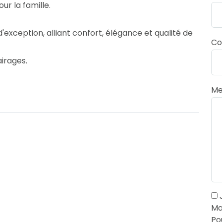
r la famille.
'exception, alliant confort, élégance et qualité de
Co
irages.
Me
J
Ma
Po