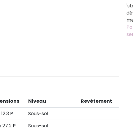
's
dé
me
Po
se
ensions
Niveau
Revêtement
x 12.3 P
Sous-sol
 x 27.2 P
Sous-sol