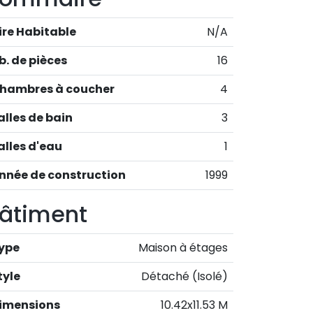
ire Habitable
N/A
b. de pièces
16
hambres à coucher
4
alles de bain
3
alles d'eau
1
nnée de construction
1999
âtiment
ype
Maison à étages
tyle
Détaché (Isolé)
imensions
10.42x11.53 M