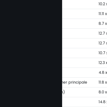
Salle de lavage
10.2 x
Rangement
11.11 
Salle de bains
8.7 x
Salle à manger
12.7 
Salon
12.7 
Cuisine
10.7 x
Salon
12.3 x
Salle de bains
4.8 x
Chambre à coucher principale
11.8 
Penderie (Walk-in)
8.0 x
Salle de bains
14.8 