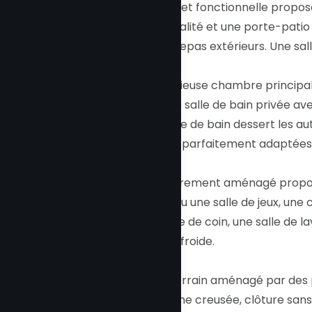
cuisine moderne et fonctionnelle propos
céramique de qualité et une porte-patio 
parfait pour les repas extérieurs. Une sa
À l'étage, la spacieuse chambre principale
françaises et une salle de bain privée a
Une seconde salle de bain dessert les a
bien éclairées et parfaitement adaptées 
Le sous-sol entièrement aménagé propose
cinéma maison ou une salle de jeux, une
bain avec douche de coin, une salle de lav
qu'une chambre froide.
À l'extérieur, le terrain aménagé par des
sécuritaire : piscine creusée, clôture sa