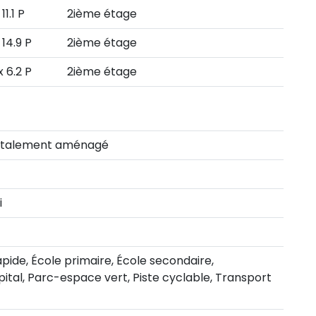
 11.1 P
2ième étage
x 14.9 P
2ième étage
 x 6.2 P
2ième étage
 Totalement aménagé
i
pide, École primaire, École secondaire,
ital, Parc-espace vert, Piste cyclable, Transport