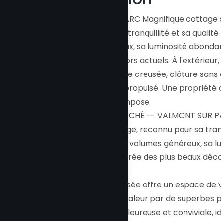
VALMONT SUR PARC Magnifique cottage sit
reconnu pour sa tranquillité et sa qualit
volumes généreux, sa luminosité abondant
inspirée des décors actuels. À l'extérie
comprend piscine creusée, clôture sans 
Chauffage à air propulsé. Une propriété d
vie. Une visite s'impose.
SECTEUR RECHERCHÉ -- VALMONT SUR PAR
familial de prestige, reconnu pour sa tranq
distingue par ses volumes généreux, sa 
goût du jour, inspirée des plus beaux déco
Le rez-de-chaussée offre un espace de vie
manger, mis en valeur par de superbes pl
atmosphère chaleureuse et conviviale, idé