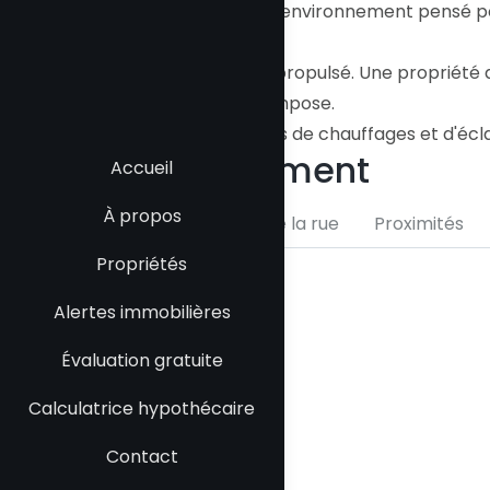
complètent cet environnement pensé pou
Chauffage à air propulsé. Une propriété d
vie. Une visite s'impose.
Inclus :
Appareils de chauffages et d'écla
Emplacement
Accueil
À propos
Carte
Vue de la rue
Proximités
Propriétés
Alertes immobilières
Évaluation gratuite
Calculatrice hypothécaire
Contact