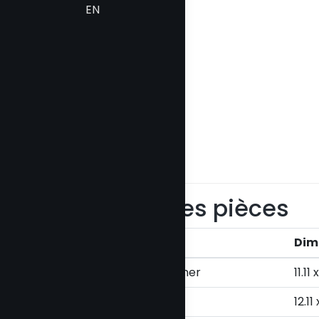
EN
Détails des pièces
Chambre
Dim
Chambre à coucher
11.11 
Salle de jeux
12.11