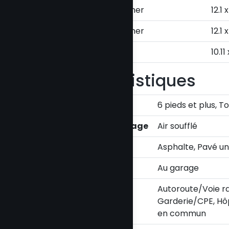
Chambre à coucher
12.1 x
Chambre à coucher
12.1 
Salle de bains
10.11
Caractéristiques
Sous-sol
6 pieds et plus,
Mode de chauffage
Air soufflé
Allée
Asphalte, Pavé un
Stationnement
Au garage
Proximité
Autoroute/Voie ra
Garderie/CPE, Hôp
en commun