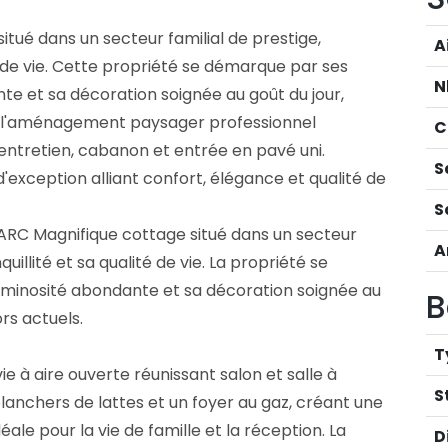
ué dans un secteur familial de prestige,
A
é de vie. Cette propriété se démarque par ses
N
e et sa décoration soignée au goût du jour,
ur, l'aménagement paysager professionnel
C
entretien, cabanon et entrée en pavé uni.
S
'exception alliant confort, élégance et qualité de
S
C Magnifique cottage situé dans un secteur
A
uillité et sa qualité de vie. La propriété se
luminosité abondante et sa décoration soignée au
B
rs actuels.
T
 à aire ouverte réunissant salon et salle à
S
anchers de lattes et un foyer au gaz, créant une
ale pour la vie de famille et la réception. La
D