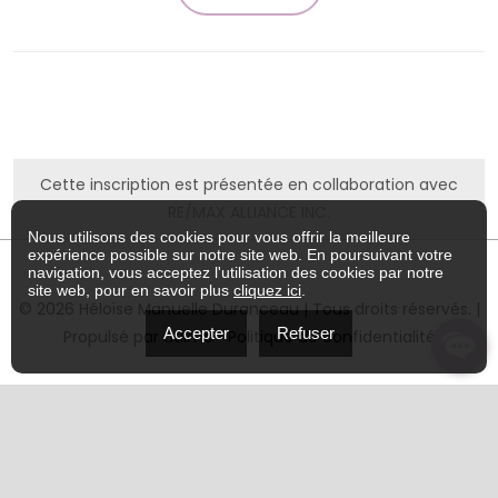
Cette inscription est présentée en collaboration avec
RE/MAX ALLIANCE INC.
Nous utilisons des cookies pour vous offrir la meilleure
expérience possible sur notre site web. En poursuivant votre
navigation, vous acceptez l'utilisation des cookies par notre
site web, pour en savoir plus
cliquez ici
.
© 2026 Héloïse Manuelle Duranceau | Tous droits réservés. |
Accepter
Refuser
Propulsé par
utilmo
•
Politique de confidentialité