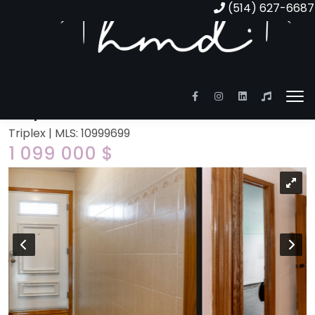
(514) 627-6687
8770-8778 Boul. Maurice-
Duplessis
Triplex | MLS: 10999699
1 099 000 $